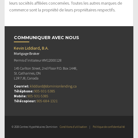
leurs sociétés affiliées concernées. Toutes les autres marques de
commerce sont la propriété de leurs propriétaires respectifs.
COMMUNIQUER AVEC NOUS
Kevin Liddiard, B.A.
Mortgage Broker
Permis d’initiateur #M12000128
145 Carlton Street, 2nd Floor P.O. Box 1448,
St. Catharines, ON
L2R 7J8, Canada
Courriel:
kliddiard@dominionlending.ca
Téléphone:
905-931-5385
Mobile:
905-931-5385
Télécopieur:
905-684-1321
© 2026 Centres Hypothécaires Dominion
Conditions d’utilisation
|
Politique de confidentialité