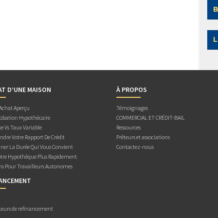
B
L
AT D’UNE MAISON
À PROPOS
 Achat Aperçu
Témoignages
obation Hypothécaire
COMMERCIAL ET CRÉDIT-BAIL
e Vs Taux Variable
Ressources
dre Votre Rapport De Crédit
Prêteurs et associations
ner La Durée Qui Vous Convient
Contactez-nous
otre Hypothèque Plus Rapidement
ns Pour Travailleurs Autonomes
NANCEMENT
teurs de refinancement