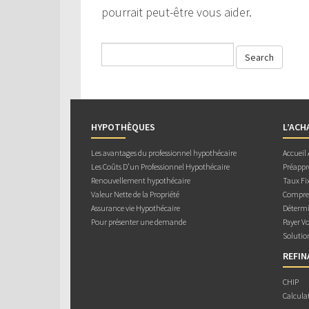
pourrait peut-être vous aider.
HYPOTHÈQUES
L’ACH
Les avantages du professionnel hypothécaire
Accueil
Les Coûts D’un Professionnel Hypothécaire
Préappr
Renouvellement hypothécaire
Taux Fix
Valeur Nette de la Propriété
Compren
Assurance vie Hypothécaire
Détermi
Pour présenter une demande
Payer V
Solutio
REFI
CHIP
Calcula