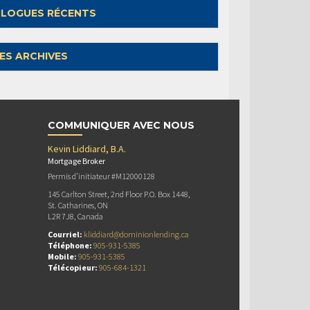
LOGUES RÉCENTS
ES ARCHIVES
COMMUNIQUER AVEC NOUS
Kevin Liddiard, B.A.
Mortgage Broker
Permis d’initiateur #M12000128
145 Carlton Street, 2nd Floor P.O. Box 1448,
St. Catharines, ON
L2R 7J8, Canada
Courriel:
kliddiard@dominionlending.ca
Téléphone:
905-931-5385
Mobile:
905-931-5385
Télécopieur:
905-684-1321